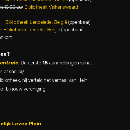
n 10.30 uur
Bibliotheek Valkenswaard
–
Bibliotheek Lendelede, België
(openbaar)
–
Bibliotheek Tremelo, België
(openbaar)
enkort
nee?
centrale
.
De eerste
15
aanmeldingen vanuit
er snel bij!
ibliotheek, hij verteld het verhaal van Hein
 of bij jouw vereniging.
elijk Lezen Plein