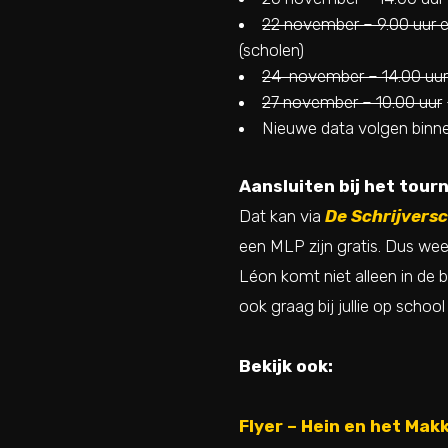
22 november – 9.00 uur e
(scholen)
24 november – 14.00 uur
27 november – 10.00 uur
Nieuwe data volgen binn
Aansluiten bij het tour
Dat kan via
De Schrijvers
een MLP zijn gratis. Dus wees 
Léon komt niet alleen in de b
ook graag bij jullie op school
Bekijk ook:
Flyer – Hein en het Makk