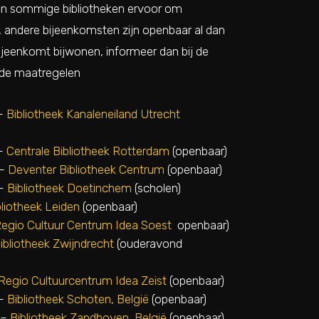
en sommige bibliotheken ervoor om
, andere bijeenkomsten zijn openbaar al dan
ijeenkomt bijwonen, informeer dan bij de
r de maatregelen
–
Bibliotheek Kanaleneiland Utrecht
–
Centrale Bibliotheek Rotterdam
(openbaar)
–
Deventer Bibliotheek Centrum
(openbaar)
–
Bibliotheek Doetinchem
(scholen)
bliotheek Leiden
(openbaar)
egio Cultuur Centrum Idea Soest
(
openbaar)
ibliotheek Zwijndrecht
(ouderavond
Regio Cultuurcentrum Idea Zeist
(openbaar)
–
Bibliotheek Schoten, België
(openbaar)
–
Bibliotheek Zandhoven, België
(openbaar)