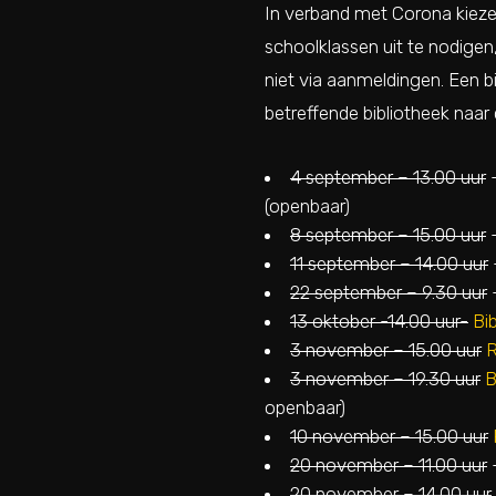
In verband met Corona kiez
schoolklassen uit te nodigen
niet via aanmeldingen. Een b
betreffende bibliotheek naa
4 september – 13.00 uur
(openbaar)
8 september – 15.00 uur
11 september – 14.00 uur
22 september – 9.30 uur
13 oktober -14.00 uur-
Bi
3 november – 15.00 uur
R
3 november – 19.30 uur
B
openbaar)
10 november – 15.00 uur
20 november – 11.00 uur
20 november – 14.00 uur