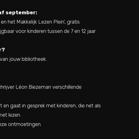
af september:
 en het Makkelijk Lezen Plein’, gratis
ijgbaar voor kinderen tussen de 7 en 12 jaar
r?
 van jouw bibliotheek.
chrijver Léon Biezeman verschillende
t en gaat in gesprek met kinderen, die net als
met lezen.
deze ontmoetingen.